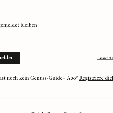
emeldet bleiben
elden
Passwort 
ast noch kein Genuss-Guide+ Abo?
Registriere dic