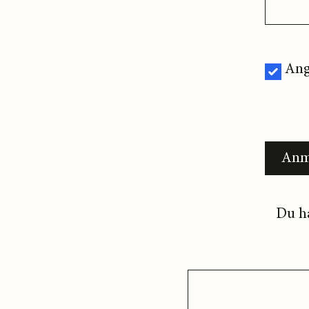
Ang
Anm
Du h