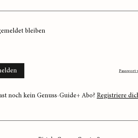
emeldet bleiben
elden
Passwort 
ast noch kein Genuss-Guide+ Abo?
Registriere dic