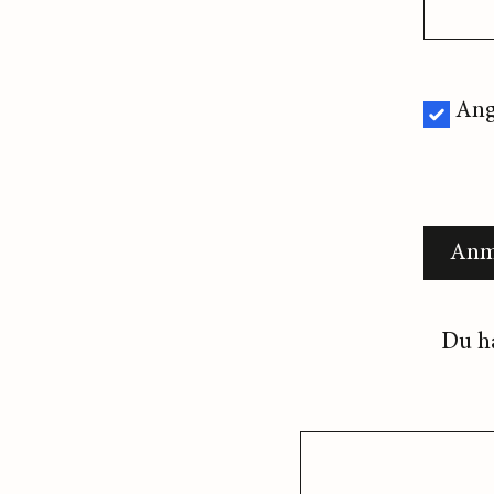
Ang
Anm
Du h