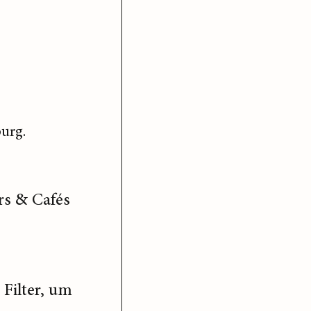
urg.
rs & Cafés
Filter, um