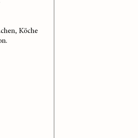
.
üchen, Köche
on.