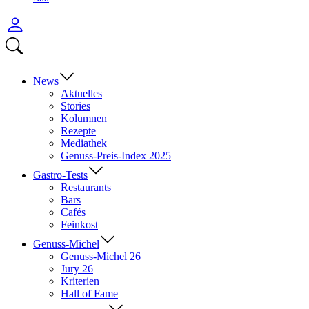
Anmelden
Menü
Suchen
öffnen
News
Aktuelles
Stories
Kolumnen
Rezepte
Mediathek
Genuss-Preis-Index 2025
Gastro-Tests
Restaurants
Bars
Cafés
Feinkost
Genuss-Michel
Genuss-Michel 26
Jury 26
Kriterien
Hall of Fame