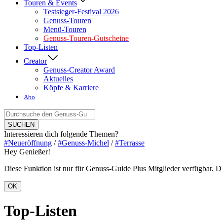
Touren & Events
Testsieger-Festival 2026
Genuss-Touren
Menü-Touren
Genuss-Touren-Gutscheine
Top-Listen
Creator
Genuss-Creator Award
Aktuelles
Köpfe & Karriere
Abo
Suche
nach:
SUCHEN
Interessieren dich folgende Themen?
#Neueröffnung
/
#Genuss-Michel
/
#Terrasse
Hey Genießer!
Diese Funktion ist nur für Genuss-Guide Plus Mitglieder verfügbar. Du
OK
Top-Listen