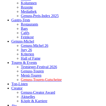
Kolumnen
Rezepte
Mediathek
Genuss-Preis-Index 2025
Gastro-Tests
Restaurants
Bars
Cafés
Feinkost
Genuss-Michel
Genuss-Michel 26
Jury 26
Kriterien
Hall of Fame
Touren & Events
Testsieger-Festival 2026
Genuss-Touren
Menü-Touren
Genuss-Touren-Gutscheine
Top-Listen
Creator
Genuss-Creator Award
Aktuelles
Köpfe & Karriere
Abo