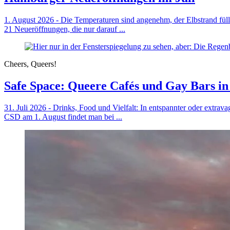
1. August 2026 - Die Temperaturen sind angenehm, der Elbstrand füll
21 Neueröffnungen, die nur darauf ...
Cheers, Queers!
Safe Space: Queere Cafés und Gay Bars 
31. Juli 2026 - Drinks, Food und Vielfalt: In entspannter oder ext
CSD am 1. August findet man bei ...