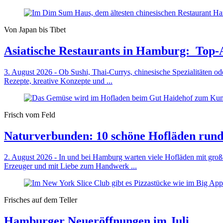
Von Japan bis Tibet
Asiatische Restaurants in Hamburg: Top-Ad
3. August 2026 - Ob Sushi, Thai-Currys, chinesische Spezialitäten od
Rezepte, kreative Konzepte und ...
Frisch vom Feld
Naturverbunden: 10 schöne Hofläden ru
2. August 2026 - In und bei Hamburg warten viele Hofläden mit große
Erzeuger und mit Liebe zum Handwerk ...
Frisches auf dem Teller
Hamburger Neueröffnungen im Juli