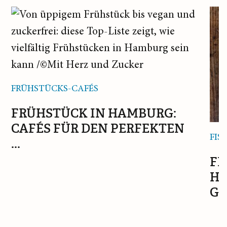
FRÜHSTÜCKS-CAFÉS
FRÜHSTÜCK IN HAMBURG:
CAFÉS FÜR DEN PERFEKTEN
FIS
...
FI
HA
GE