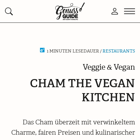
Zurück
Men
Anmelden
Suchen
zur
öffn
Startseite
1 MINUTEN LESEDAUER /
RESTAURANTS
Veggie & Vegan
CHAM THE VEGAN
KITCHEN
Das Cham überzeit mit verwinkeltem
Charme, fairen Preisen und kulinarischer