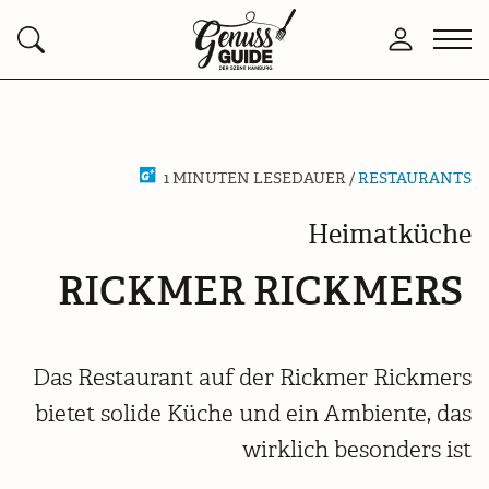
Zurück
Men
Anmelden
Suchen
zur
öffn
Startseite
1 MINUTEN LESEDAUER /
RESTAURANTS
Heimatküche
RICKMER RICKMERS
Das Restaurant auf der Rickmer Rickmers
bietet solide Küche und ein Ambiente, das
wirklich besonders ist