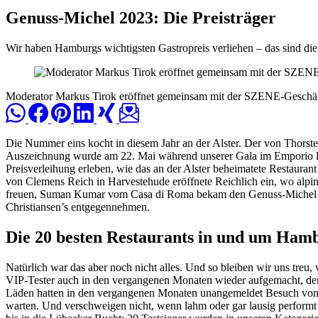
Genuss-Michel 2023: Die Preisträger
Wir haben Hamburgs wichtigsten Gastropreis verliehen – das sind die 
Moderator Markus Tirok eröffnet gemeinsam mit der SZENE-Geschä
Die Nummer eins kocht in diesem Jahr an der Alster. Der von Thorst
Auszeichnung wurde am 22. Mai während unserer Gala im Emporio liv
Preisverleihung erleben, wie das an der Alster beheimatete Restaura
von Clemens Reich in Harvestehude eröffnete Reichlich ein, wo alpin
freuen, Suman Kumar vom Casa di Roma bekam den Genuss-Michel für 
Christiansen’s entgegennehmen.
Die 20 besten Restaurants in und um Ham
Natürlich war das aber noch nicht alles. Und so bleiben wir uns treu
VIP-Tester auch in den vergangenen Monaten wieder aufgemacht, den 
Läden hatten in den vergangenen Monaten unangemeldet Besuch von 
warten. Und verschweigen nicht, wenn lahm oder gar lausig performt