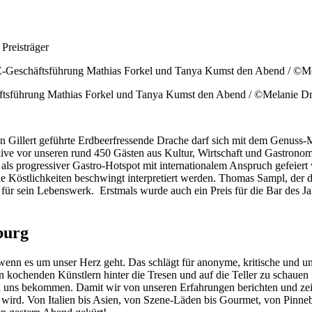
Preisträger
ftsführung Mathias Forkel und Tanya Kumst den Abend / ©Melanie D
en Gillert geführte Erdbeerfressende Drache darf sich mit dem Genuss
e vor unseren rund 450 Gästen aus Kultur, Wirtschaft und Gastronomi
nt als progressiver Gastro-Hotspot mit internationalem Anspruch gefei
e Köstlichkeiten beschwingt interpretiert werden. Thomas Sampl, der di
sein Lebenswerk. Erstmals wurde auch ein Preis für die Bar des Jah
burg
, wenn es um unser Herz geht. Das schlägt für anonyme, kritische und 
kochenden Künstlern hinter die Tresen und auf die Teller zu schauen 
uns bekommen. Damit wir von unseren Erfahrungen berichten und zei
 wird. Von Italien bis Asien, von Szene-Läden bis Gourmet, von Pinn