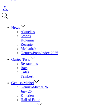
Anmelden
Menü
Suchen
öffnen
News
Aktuelles
Stories
Kolumnen
Rezepte
Mediathek
Genuss-Preis-Index 2025
Gastro-Tests
Restaurants
Bars
Cafés
Feinkost
Genuss-Michel
Genuss-Michel 26
Jury 26
Kriterien
Hall of Fame