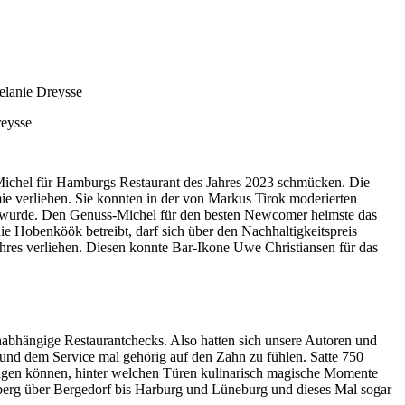
reysse
-Michel für Hamburgs Restaurant des Jahres 2023 schmücken. Die
e verliehen. Sie konnten in der von Markus Tirok moderierten
ert wurde. Den Genuss-Michel für den besten Newcomer heimste das
e Hobenköök betreibt, darf sich über den Nachhaltigkeitspreis
res verliehen. Diesen konnte Bar-Ikone Uwe Christiansen für das
unabhängige Restaurantchecks. Also hatten sich unsere Autoren und
und dem Service mal gehörig auf den Zahn zu fühlen. Satte 750
gen können, hinter welchen Türen kulinarisch magische Momente
eberg über Bergedorf bis Harburg und Lüneburg und dieses Mal sogar