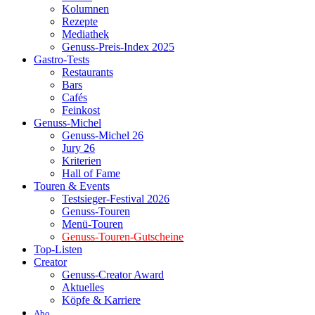
Kolumnen
Rezepte
Mediathek
Genuss-Preis-Index 2025
Gastro-Tests
Restaurants
Bars
Cafés
Feinkost
Genuss-Michel
Genuss-Michel 26
Jury 26
Kriterien
Hall of Fame
Touren & Events
Testsieger-Festival 2026
Genuss-Touren
Menü-Touren
Genuss-Touren-Gutscheine
Top-Listen
Creator
Genuss-Creator Award
Aktuelles
Köpfe & Karriere
Abo