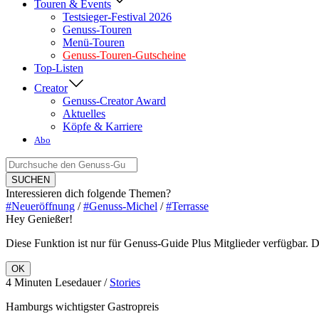
Touren & Events
Testsieger-Festival 2026
Genuss-Touren
Menü-Touren
Genuss-Touren-Gutscheine
Top-Listen
Creator
Genuss-Creator Award
Aktuelles
Köpfe & Karriere
Abo
Suche
nach:
SUCHEN
Interessieren dich folgende Themen?
#Neueröffnung
/
#Genuss-Michel
/
#Terrasse
Hey Genießer!
Diese Funktion ist nur für Genuss-Guide Plus Mitglieder verfügbar. Du
OK
4 Minuten Lesedauer /
Stories
Hamburgs wichtigster Gastropreis