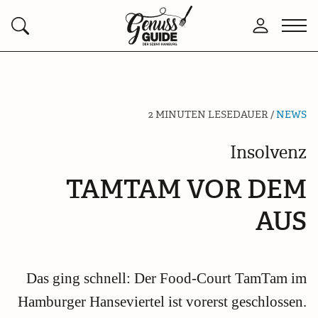
Zurück
Men
Anmelden
Suchen
zur
öffn
Startseite
2 MINUTEN LESEDAUER /
NEWS
Insolvenz
TAMTAM VOR DEM
AUS
Das ging schnell: Der Food-Court TamTam im
Hamburger Hanseviertel ist vorerst geschlossen.