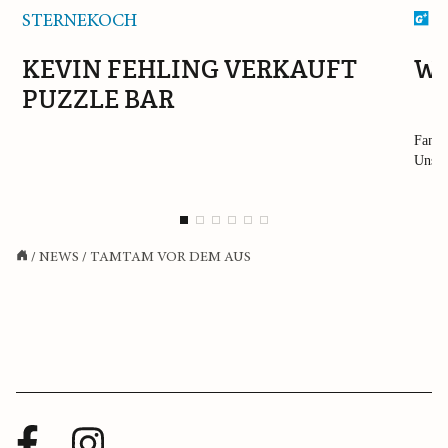
STERNEKOCH
G
KEVIN FEHLING VERKAUFT
WH
PUZZLE BAR
Fanta
Unser
/
NEWS
/
TAMTAM VOR DEM AUS
Facebook
Instagram