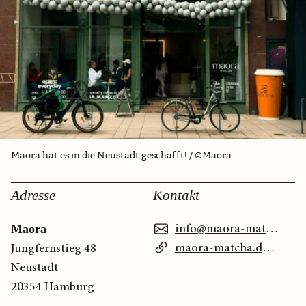
Maora hat es in die Neustadt geschafft! / ©Maora
Adresse
Kontakt
info@maora-matcha.de
Maora
maora-matcha.de/pages/matcha-cafe-hamburg-bagel-focaccia-geback-maora
Jungfernstieg 48
Neustadt
20354 Hamburg