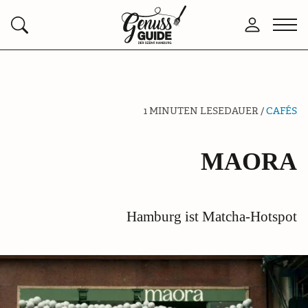
Zurück
Men
Anmelden
Suchen
zur
öffn
Startseite
1 MINUTEN LESEDAUER /
CAFÉS
MAORA
Hamburg ist Matcha-Hotspot