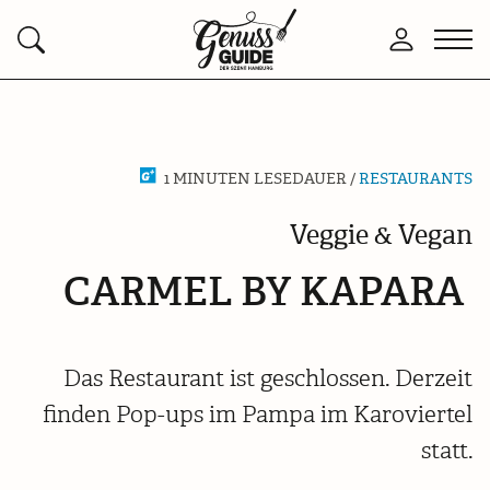
Zurück
Men
Anmelden
Suchen
zur
öffn
Startseite
1 MINUTEN LESEDAUER /
RESTAURANTS
Veggie & Vegan
CARMEL BY KAPARA
Das Restaurant ist geschlossen. Derzeit
finden Pop-ups im Pampa im Karoviertel
statt.