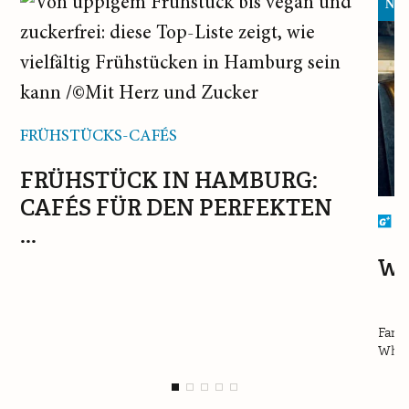
Neu 
FRÜHSTÜCKS-CAFÉS
FRÜHSTÜCK IN HAMBURG:
CAFÉS FÜR DEN PERFEKTEN
G
...
WH
Fant
Whisk