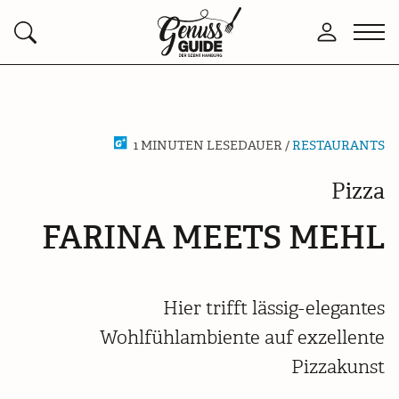
Zurück
Men
Anmelden
Suchen
zur
öffn
Startseite
1 MINUTEN LESEDAUER /
RESTAURANTS
Pizza
FARINA MEETS MEHL
Hier trifft lässig-elegantes
Wohlfühlambiente auf exzellente
Pizzakunst