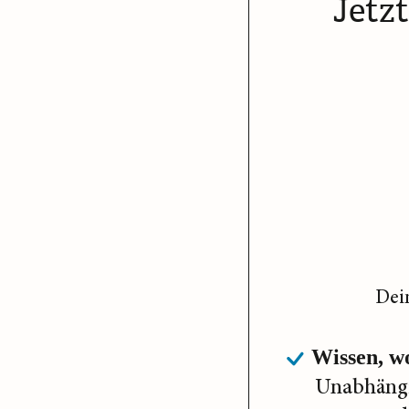
Jetz
Dei
Wissen, w
Unabhängi