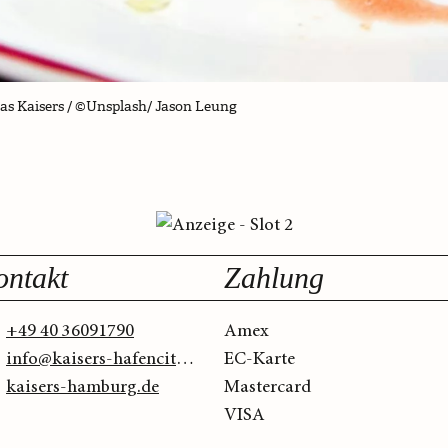
das Kaisers / ©Unsplash/ Jason Leung
ontakt
Zahlung
+49 40 36091790
Amex
info@kaisers-hafencity.de
EC-Karte
kaisers-hamburg.de
Mastercard
VISA