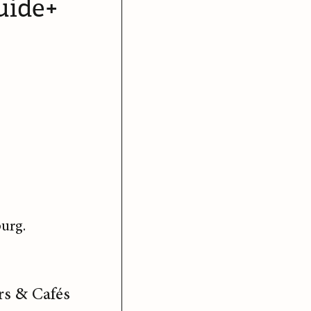
uide+
urg.
rs & Cafés