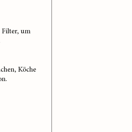
Filter, um
.
üchen, Köche
on.