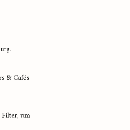
urg.
rs & Cafés
Filter, um
.