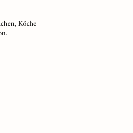
üchen, Köche
on.