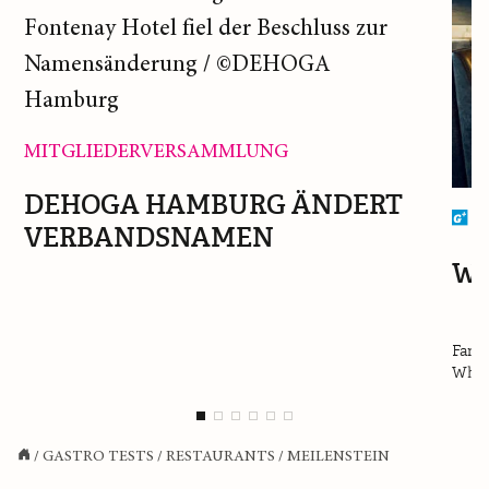
MITGLIEDERVERSAMMLUNG
DEHOGA HAMBURG ÄNDERT
G
VERBANDSNAMEN
WH
Fant
Whisk
/
GASTRO TESTS
/
RESTAURANTS
/
MEILENSTEIN