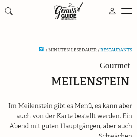
Zurück
Men
Anmelden
Suchen
zur
öffn
Startseite
1 MINUTEN LESEDAUER /
RESTAURANTS
Gourmet
MEILENSTEIN
Im Meilenstein gibt es Menü, es kann aber
auch von der Karte bestellt werden. Ein
Abend mit guten Hauptgängen, aber auch
Schwächen