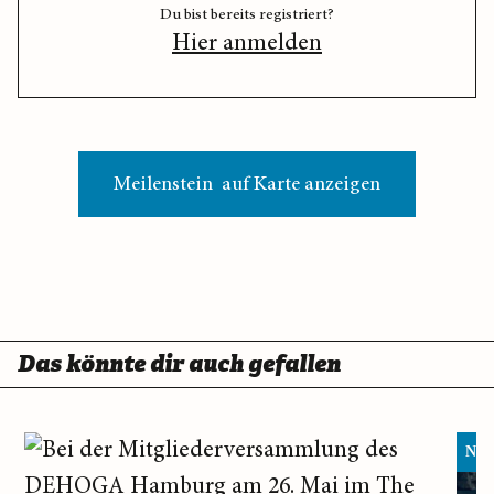
Du bist bereits registriert?
Hier anmelden
Meilenstein auf Karte anzeigen
Das könnte dir auch gefallen
Neu 