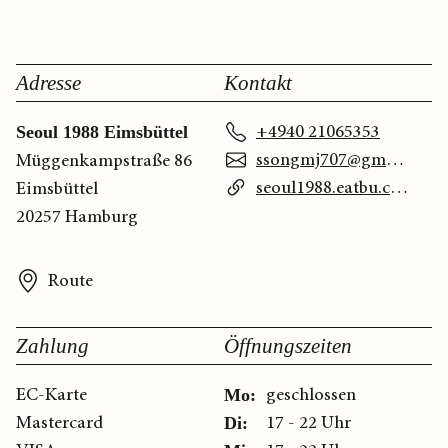
Adresse
Kontakt
+4940 21065353
Seoul 1988 Eimsbüttel
ssongmj707@gmail.com
Müggenkampstraße 86
seoul1988.eatbu.com
Eimsbüttel
20257 Hamburg
Route
Zahlung
Öffnungszeiten
EC-Karte
geschlossen
Mo:
Mastercard
17 - 22 Uhr
Di: