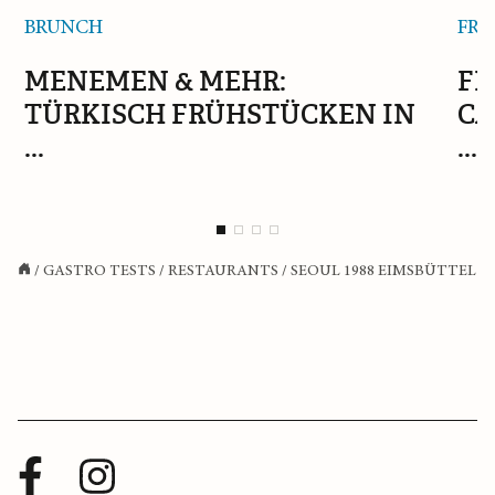
BRUNCH
FRÜ
MENEMEN & MEHR:
FR
TÜRKISCH FRÜHSTÜCKEN IN
CA
...
...
/
GASTRO TESTS
/
RESTAURANTS
/
SEOUL 1988 EIMSBÜTTEL
Facebook
Instagram