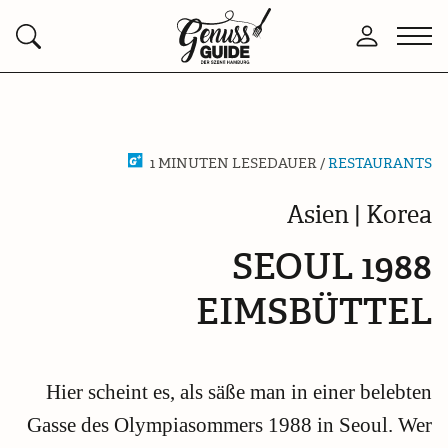
Zurück
Men
Anmelden
Suchen
zur
öffn
Startseite
1 MINUTEN LESEDAUER /
RESTAURANTS
Asien | Korea
SEOUL 1988
EIMSBÜTTEL
Hier scheint es, als säße man in einer belebten
Gasse des Olympiasommers 1988 in Seoul. Wer