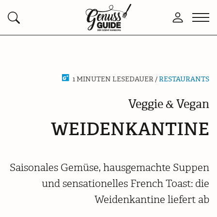
Zurück
Men
Anmelden
Suchen
zur
öffn
Startseite
1 MINUTEN LESEDAUER /
RESTAURANTS
Veggie & Vegan
WEIDENKANTINE
Saisonales Gemüse, hausgemachte Suppen
und sensationelles French Toast: die
Weidenkantine liefert ab