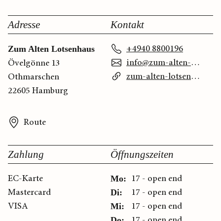
Adresse
Kontakt
+4940 8800196
Zum Alten Lotsenhaus
info@zum-alten-Lotsenhaus.de
Övelgönne 13
zum-alten-lotsenhaus.de
Othmarschen
22605 Hamburg
Route
Zahlung
Öffnungszeiten
EC-Karte
17 - open end
Mo:
Mastercard
17 - open end
Di:
VISA
17 - open end
Mi:
17 - open end
Do: