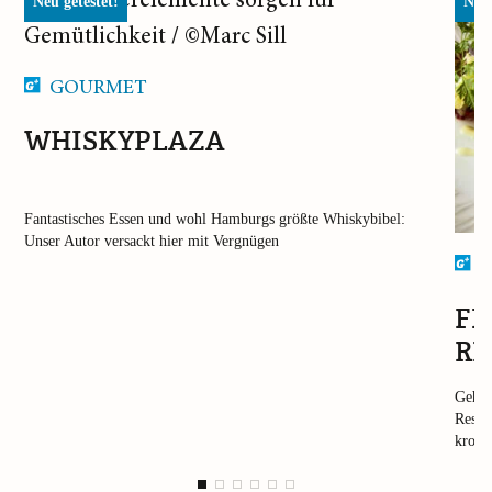
Neu getestet!
Neu 
GOURMET
WHISKYPLAZA
Fantastisches Essen und wohl Hamburgs größte Whiskybibel:
Unser Autor versackt hier mit Vergnügen
F
FI
RE
Geht 
Resta
kross