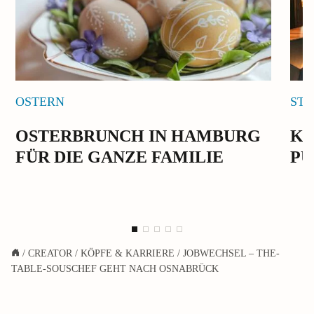
OSTERN
ST
OSTERBRUNCH IN HAMBURG
KE
FÜR DIE GANZE FAMILIE
PU
/
CREATOR
/
KÖPFE & KARRIERE
/
JOBWECHSEL – THE-
TABLE-SOUSCHEF GEHT NACH OSNABRÜCK