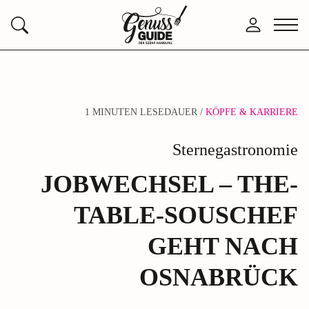
Zurück
Anmelden
Menü
Suchen
zur
öffne
Startseite
1 MINUTEN LESEDAUER /
KÖPFE & KARRIERE
Sternegastronomie
JOBWECHSEL – THE-
TABLE-SOUSCHEF
GEHT NACH
OSNABRÜCK