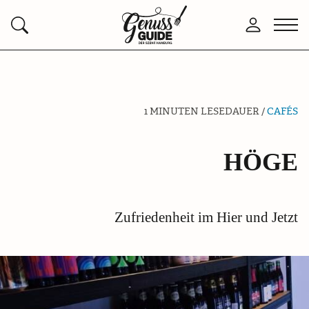
Zurück
Men
Anmelden
Suchen
zur
öffn
Startseite
1 MINUTEN LESEDAUER /
CAFÉS
HÖGE
Zufriedenheit im Hier und Jetzt