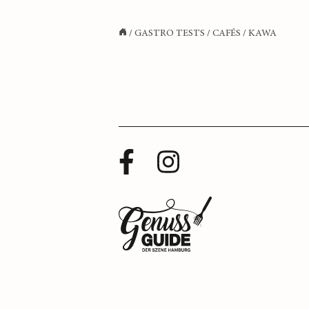
/
GASTRO TESTS
/
CAFÉS
/
KAWA
Facebook
Instagram
Profil
Profil
Zurück
zur
Startseite