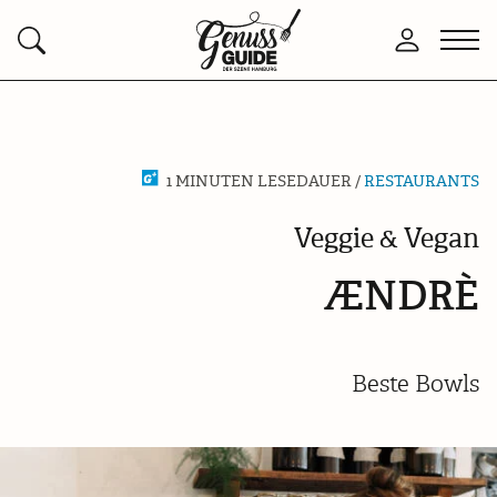
Zurück
Men
Anmelden
Suchen
zur
öffn
Startseite
1 MINUTEN LESEDAUER /
RESTAURANTS
Veggie & Vegan
ÆNDRÈ
Beste Bowls