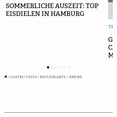
SOMMERLICHE AUSZEIT: TOP
EISDIELEN IN HAMBURG
TEE
GR
CA
MA
/
GASTRO TESTS
/
RESTAURANTS
/
ÆNDRÈ