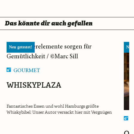
Das könnte dir auch gefallen
Neu getestet!
Neu 
GOURMET
WHISKYPLAZA
Fantastisches Essen und wohl Hamburgs größte
Whiskybibel: Unser Autor versackt hier mit Vergnügen
I
OS