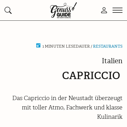
Zurück
Men
Anmelden
Suchen
zur
öffn
Startseite
1 MINUTEN LESEDAUER /
RESTAURANTS
Italien
CAPRICCIO
Das Capriccio in der Neustadt überzeugt
mit toller Atmo, Fachwerk und klasse
Kulinarik