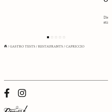
Die O
stimm
/
GASTRO TESTS
/
RESTAURANTS
/
CAPRICCIO
Facebook
Instagram
Profil
Profil
Zurück