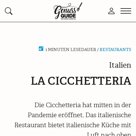
Zurück
Men
Anmelden
Suchen
zur
öffn
Startseite
1 MINUTEN LESEDAUER /
RESTAURANTS
Italien
LA CICCHETTERIA
Die Cicchetteria hat mitten in der
Pandemie eröffnet. Das italienische
Restaurant bietet italienische Küche mit
Luft nach oben