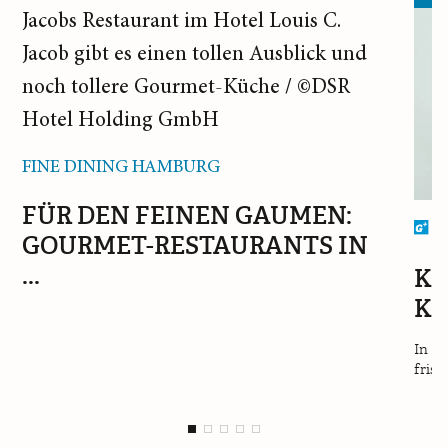
FINE DINING HAMBURG
FÜR DEN FEINEN GAUMEN:
L
GOURMET-RESTAURANTS IN
...
K
K
In Ba
frisc