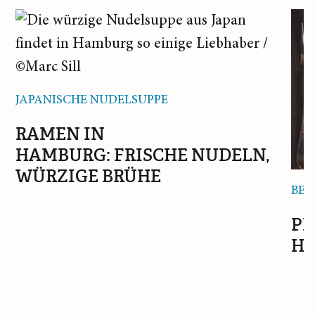
JAPANISCHE NUDELSUPPE
RAMEN IN
HAMBURG: FRISCHE NUDELN,
WÜRZIGE BRÜHE
BE
PR
H