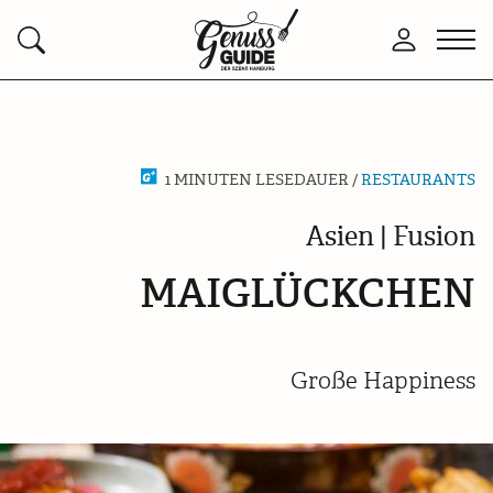
Zurück
Men
Anmelden
Suchen
zur
öffn
Startseite
1 MINUTEN LESEDAUER /
RESTAURANTS
Asien | Fusion
MAIGLÜCKCHEN
Große Happiness