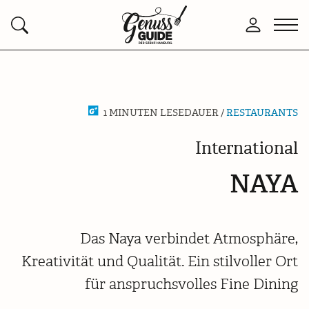
Zurück
Men
Anmelden
Suchen
zur
öffn
Startseite
1 MINUTEN LESEDAUER /
RESTAURANTS
International
NAYA
Das Naya verbindet Atmosphäre,
Kreativität und Qualität. Ein stilvoller Ort
für anspruchsvolles Fine Dining