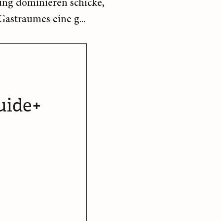
tung dominieren schicke,
Gastraumes eine g...
uide+