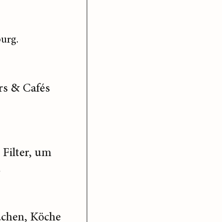
urg.
rs & Cafés
Filter, um
.
üchen, Köche