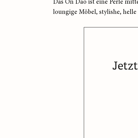
Das On Dao ist eine Perle mitt
loungige Möbel, stylishe, hell
Jetz