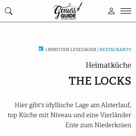
Zurück
Men
Anmelden
Suchen
zur
öffn
Startseite
1 MINUTEN LESEDAUER /
RESTAURANTS
Heimatküche
THE LOCKS
Hier gibt's idyllische Lage am Alsterlauf,
top Küche mit Niveau und eine Vierländer
Ente zum Niederknien