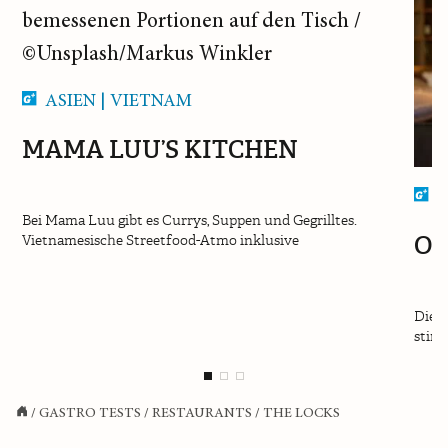
ASIEN | VIETNAM
MAMA LUU’S KITCHEN
I
Bei Mama Luu gibt es Currys, Suppen und Gegrilltes.
OS
Vietnamesische Streetfood-Atmo inklusive
Die O
stimm
/
GASTRO TESTS
/
RESTAURANTS
/
THE LOCKS