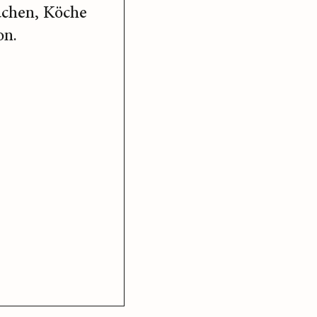
üchen, Köche
on.