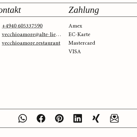
ontakt
Zahlung
+4940 605337590
Amex
vecchioamore@alte-liebe.de
EC-Karte
vecchioamore.restaurant
Mastercard
VISA