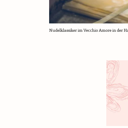
Nudelklassiker im Vecchio Amore in der H