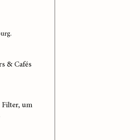
urg.
rs & Cafés
Filter, um
.