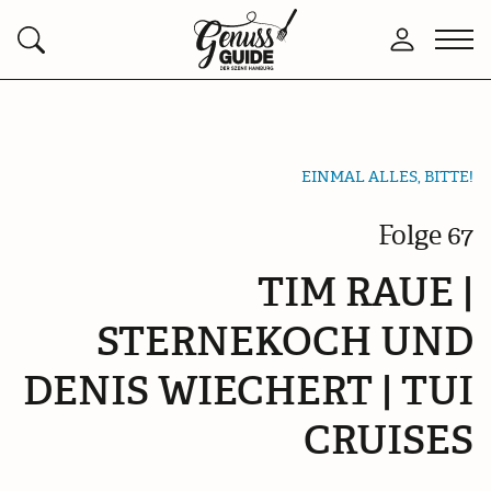
Zurück
Men
Anmelden
Suchen
zur
öffn
Startseite
EINMAL ALLES, BITTE!
Folge 67
TIM RAUE |
STERNEKOCH UND
DENIS WIECHERT | TUI
CRUISES