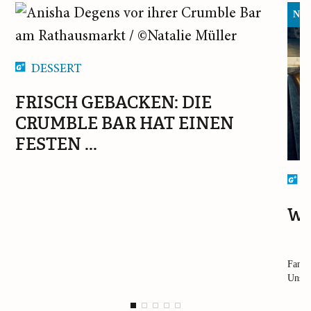
Neu 
DESSERT
FRISCH GEBACKEN: DIE
CRUMBLE BAR HAT EINEN
FESTEN ...
G
WH
Fanta
Unser