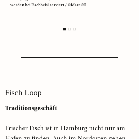
werden bei Fischbeisl serviert / ©Marc Sill
den F
©Marc
Fisch Loop
Traditionsgeschäft
Frischer Fisch ist in Hamburg nicht nur am
Hafen zu finden. Auch im Nordosten gehen