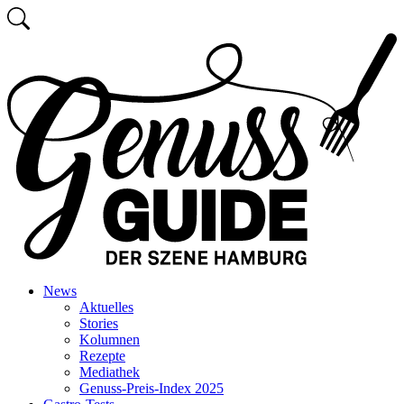
Zum
Suchen
Inhalt
Zurück
springen
zur
Startseite
News
Aktuelles
Stories
Kolumnen
Rezepte
Mediathek
Genuss-Preis-Index 2025