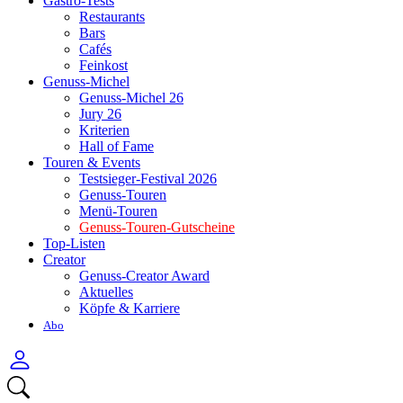
Gastro-Tests
Restaurants
Bars
Cafés
Feinkost
Genuss-Michel
Genuss-Michel 26
Jury 26
Kriterien
Hall of Fame
Touren & Events
Testsieger-Festival 2026
Genuss-Touren
Menü-Touren
Genuss-Touren-Gutscheine
Top-Listen
Creator
Genuss-Creator Award
Aktuelles
Köpfe & Karriere
Abo
Anmelden
Menü
Suchen
öffnen