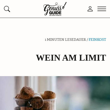
Zurück
Men
Anmelden
Suchen
zur
öffn
Startseite
1 MINUTEN LESEDAUER /
FEINKOST
WEIN AM LIMIT