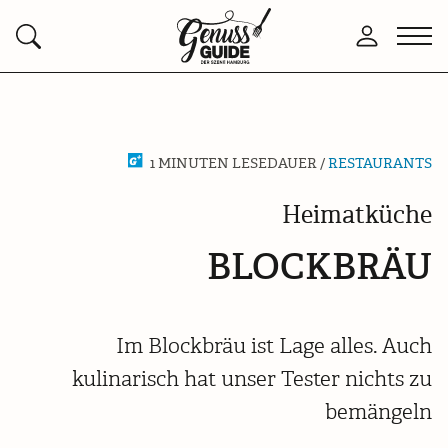
Zurück
Men
Anmelden
Suchen
zur
öffn
Startseite
1 MINUTEN LESEDAUER /
RESTAURANTS
Heimatküche
BLOCKBRÄU
Im Blockbräu ist Lage alles. Auch
kulinarisch hat unser Tester nichts zu
bemängeln