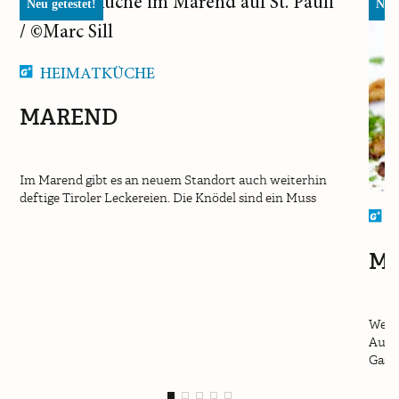
Neu getestet!
Neu 
HEIMATKÜCHE
MAREND
Im Marend gibt es an neuem Standort auch weiterhin
deftige Tiroler Leckereien. Die Knödel sind ein Muss
H
MA
Wenn
Ausri
Gasth