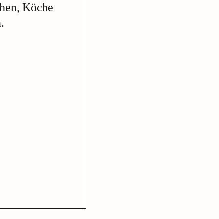
chen, Köche
.