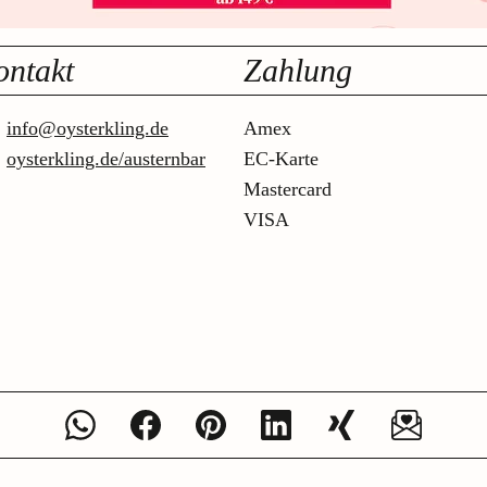
ontakt
Zahlung
info@oysterkling.de
Amex
oysterkling.de/austernbar
EC-Karte
Mastercard
VISA