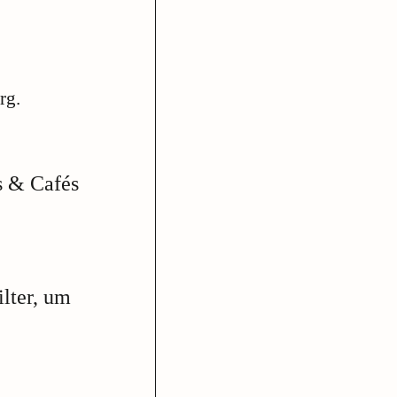
rg.
s & Cafés
lter, um