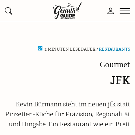
Zurück
Men
Anmelden
Suchen
zur
öffn
Startseite
2 MINUTEN LESEDAUER /
RESTAURANTS
Gourmet
JFK
Kevin Bürmann steht im neuen jfk statt
Pinzetten-Küche für Präzision, Regionalität
und Hingabe. Ein Restaurant wie ein Brett