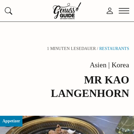
Zurück
Anmelden
Menü
Suchen
zur
öffne
Startseite
1 MINUTEN LESEDAUER /
RESTAURANTS
Asien | Korea
MR KAO
LANGENHORN
Appetizer