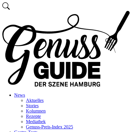
Zum
Suchen
Inhalt
Zurück
springen
zur
Startseite
News
Aktuelles
Stories
Kolumnen
Rezepte
Mediathek
Genuss-Preis-Index 2025