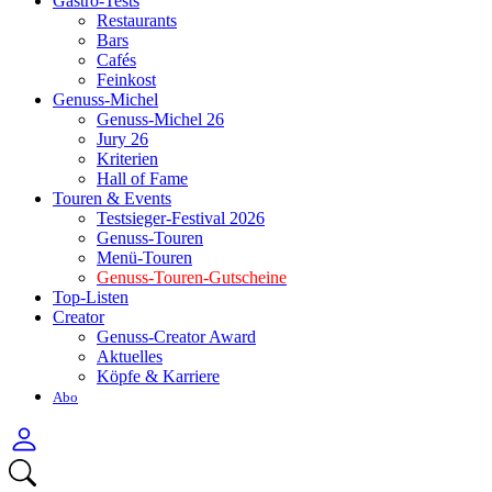
Gastro-Tests
Restaurants
Bars
Cafés
Feinkost
Genuss-Michel
Genuss-Michel 26
Jury 26
Kriterien
Hall of Fame
Touren & Events
Testsieger-Festival 2026
Genuss-Touren
Menü-Touren
Genuss-Touren-Gutscheine
Top-Listen
Creator
Genuss-Creator Award
Aktuelles
Köpfe & Karriere
Abo
Anmelden
Menü
Suchen
öffnen