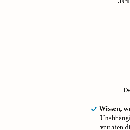
De
Wissen, w
Unabhängi
verraten d