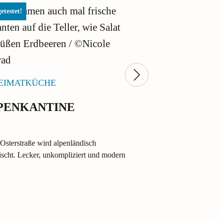
etestet!
EIMATKÜCHE
PENKANTINE
STERNEKOCH
KEVIN FEHL
 Osterstraße wird alpenländisch
VERKAUFT 
ischt. Lecker, unkompliziert und modern