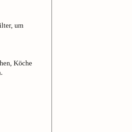
lter, um
chen, Köche
.