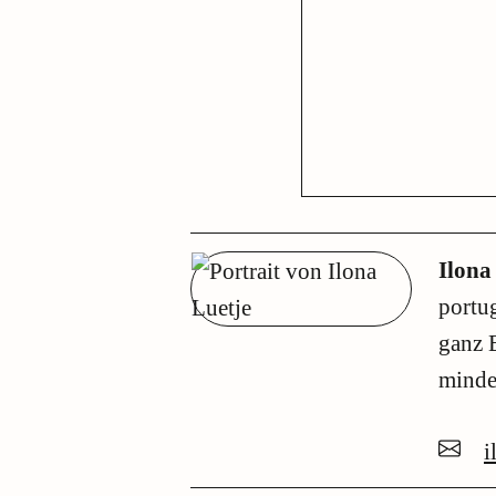
Ilona
portug
ganz 
mindes
i