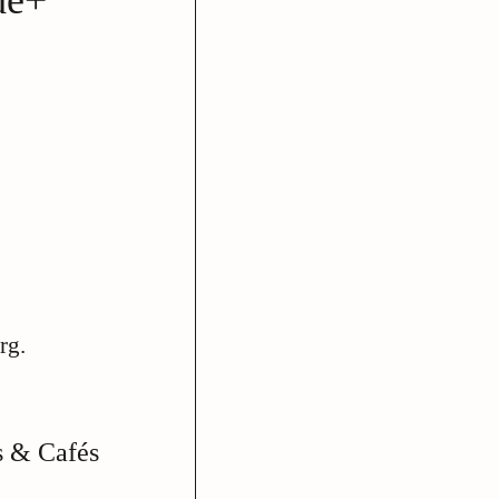
rg.
s & Cafés