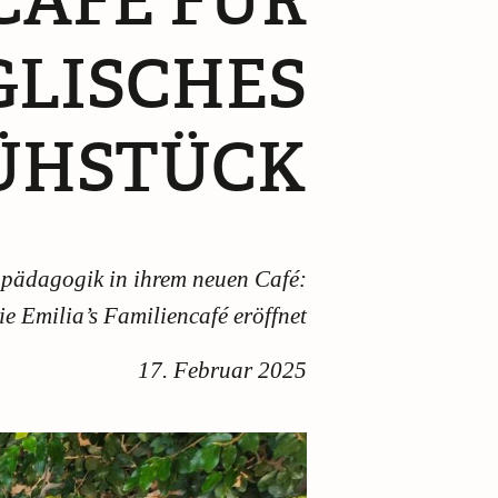
 CAFÉ FÜR
GLISCHES
ÜHSTÜCK
hpädagogik in ihrem neuen Café:
e Emilia’s Familiencafé eröffnet
17. Februar 2025