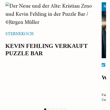
Neu 
STERNEKOCH
KEVIN FEHLING VERKAUFT
PUZZLE BAR
G
WH
Fanta
Unser