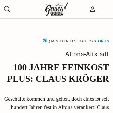
Zurück
Men
Anmelden
Suchen
zur
öffn
Startseite
5 MINUTEN LESEDAUER /
STORIES
Altona-Altstadt
100 JAHRE FEINKOST
PLUS: CLAUS KRÖGER
Geschäfte kommen und gehen, doch eines ist seit
hundert Jahren fest in Altona verankert: Claus