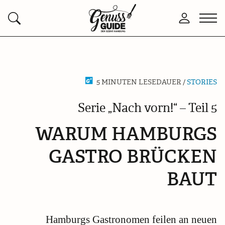
Zurück
Men
Anmelden
Suchen
zur
öffn
Startseite
5 MINUTEN LESEDAUER /
STORIES
Serie „Nach vorn!“ – Teil 5
WARUM HAMBURGS
GASTRO BRÜCKEN
BAUT
Hamburgs Gastronomen feilen an neuen