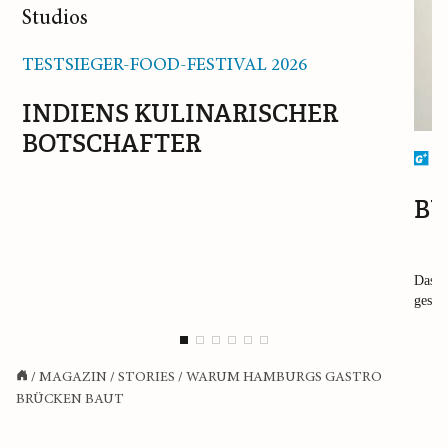
TESTSIEGER-FOOD-FESTIVAL 2026
INDIENS KULINARISCHER
BOTSCHAFTER
G
BU
Das B
gesch
/
MAGAZIN
/
STORIES
/
WARUM HAMBURGS GASTRO
BRÜCKEN BAUT