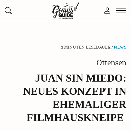
Zurück
Men
Anmelden
Suchen
zur
öffn
Startseite
3 MINUTEN LESEDAUER /
NEWS
Ottensen
JUAN SIN MIEDO:
NEUES KONZEPT IN
EHEMALIGER
FILMHAUSKNEIPE