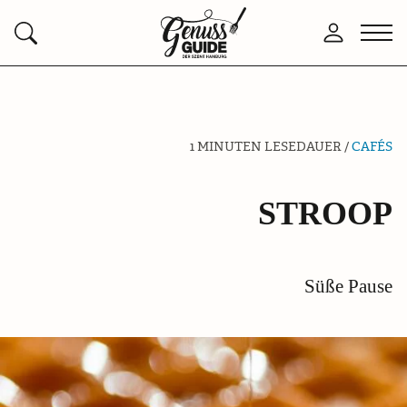
Zurück
Men
Anmelden
Suchen
zur
öffn
Startseite
1 MINUTEN LESEDAUER /
CAFÉS
STROOP
Süße Pause