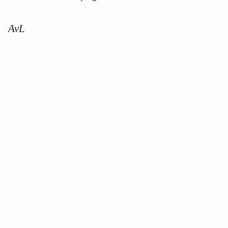
AvL
Sieh dir diesen Beitrag auf Instagram an