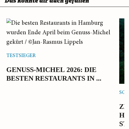
Das könnte dir auch gefallen
TESTSIEGER
GENUSS-MICHEL 2026: DIE
BESTEN RESTAURANTS IN ...
SOM
ZE
HA
ST