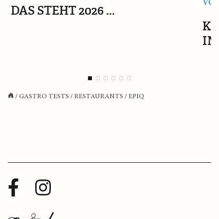
VON
DAS STEHT 2026 ...
KA
IN
/
GASTRO TESTS
/
RESTAURANTS
/
EPIQ
Facebook
Instagram
Profil
Profil