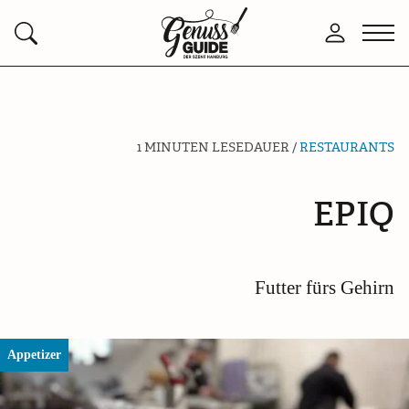
Zurück
Men
Anmelden
Suchen
zur
öffn
Startseite
1 MINUTEN LESEDAUER /
RESTAURANTS
EPIQ
Futter fürs Gehirn
Appetizer