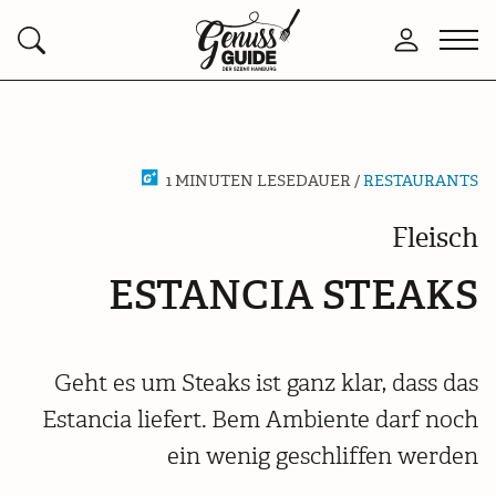
Zurück
Men
Anmelden
Suchen
zur
öffn
Startseite
1 MINUTEN LESEDAUER /
RESTAURANTS
Fleisch
ESTANCIA STEAKS
Geht es um Steaks ist ganz klar, dass das
Estancia liefert. Bem Ambiente darf noch
ein wenig geschliffen werden