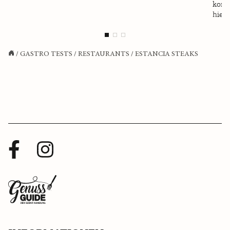
komme
hier 
/
GASTRO TESTS
/
RESTAURANTS
/
ESTANCIA STEAKS
Facebook
Instagram
Profil
Profil
Zurück
zur
Startseite