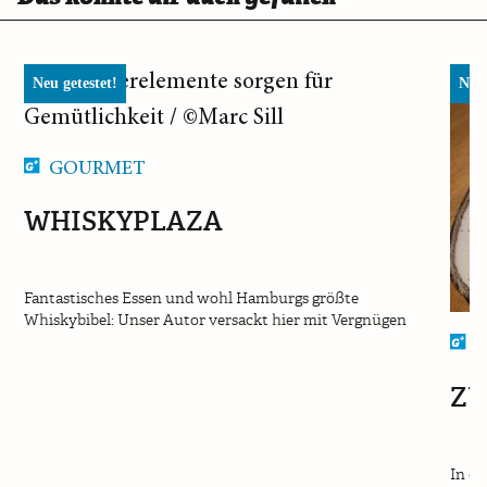
Neu getestet!
Neu 
GOURMET
WHISKYPLAZA
Fantastisches Essen und wohl Hamburgs größte
Whiskybibel: Unser Autor versackt hier mit Vergnügen
F
ZU
In di