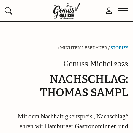
Zurück
Men
Anmelden
Suchen
zur
öffn
Startseite
1 MINUTEN LESEDAUER /
STORIES
Genuss-Michel 2023
NACHSCHLAG:
THOMAS SAMPL
Mit dem Nachhaltigkeitspreis „Nachschlag“
ehren wir Hamburger Gastronominnen und