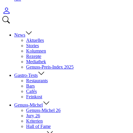
Anmelden
Menü
Suchen
öffnen
News
Aktuelles
Stories
Kolumnen
Rezepte
Mediathek
Genuss-Preis-Index 2025
Gastro-Tests
Restaurants
Bars
Cafés
Feinkost
Genuss-Michel
Genuss-Michel 26
Jury 26
Kriterien
Hall of Fame