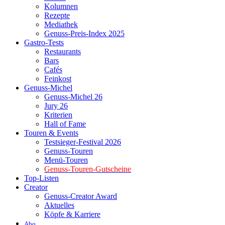
Kolumnen
Rezepte
Mediathek
Genuss-Preis-Index 2025
Gastro-Tests
Restaurants
Bars
Cafés
Feinkost
Genuss-Michel
Genuss-Michel 26
Jury 26
Kriterien
Hall of Fame
Touren & Events
Testsieger-Festival 2026
Genuss-Touren
Menü-Touren
Genuss-Touren-Gutscheine
Top-Listen
Creator
Genuss-Creator Award
Aktuelles
Köpfe & Karriere
Abo