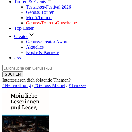
Touren & Events
Testsieger-Festival 2026
Genuss-Touren
Menü-Touren
Genuss-Touren-Gutscheine
Top-Listen
Creator
Genuss-Creator Award
Aktuelles
Köpfe & Karriere
Abo
Suche
nach:
SUCHEN
Interessieren dich folgende Themen?
#Neueröffnung
/
#Genuss-Michel
/
#Terrasse