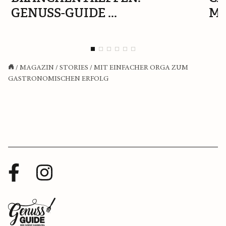
GENUSS-GUIDE ...
MA
/
MAGAZIN
/
STORIES
/
MIT EINFACHER ORGA ZUM
GASTRONOMISCHEN ERFOLG
Facebook
Instagram
Profil
Profil
Zurück
zur