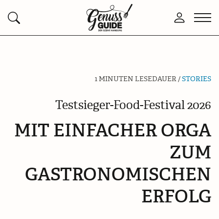
Zurück
Men
Anmelden
Suchen
zur
öffn
Startseite
1 MINUTEN LESEDAUER /
STORIES
Testsieger-Food-Festival 2026
MIT EINFACHER ORGA
ZUM
GASTRONOMISCHEN
ERFOLG