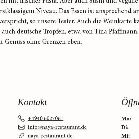
tzen mit frischer Pasta. Aber auch Sushi und vegan
 erstklassigem Niveau. Das Essen ist ansprechend ar
erspricht, so unsere Tester. Auch die Weinkarte ka
r auch deutsche Tropfen, etwa von Tina Pfaffmann. 
au. Genuss ohne Grenzen eben.
Kontakt
Öffn
+4940 6027061
Mo:
info@naya-restaurant.de
Di:
naya-restaurant.de
Mi: