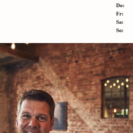
Do:
Fr:
Sa:
So: