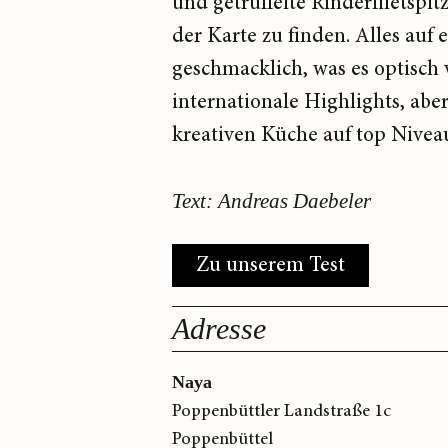
und getrüffelte Rinderfiletspi
der Karte zu finden. Alles auf
geschmacklich, was es optisch v
internationale Highlights, abe
kreativen Küche auf top Nive
Text: Andreas Daebeler
Zu unserem Test
Adresse
Naya
Poppenbüttler Landstraße 1c
Poppenbüttel