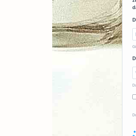
z
d
D
Gi
D
Da
Du